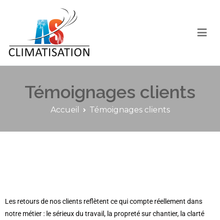
Entreprise de climatisation Liège – Boiler pompe
Dépannage – Entretien – Maintenance
à chaleur, clim réversible, pompe à chaleur
Témoignages clients
Liège…
Accueil
Témoignages clients
Les retours de nos clients reflètent ce qui compte réellement dans
notre métier : le sérieux du travail, la propreté sur chantier, la clarté